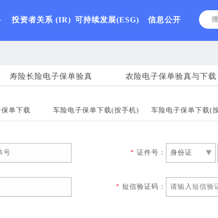
心
投资者关系
(IR)
可持续发展(ESG)
信息公开
寿险长险电子保单验真
农险电子保单验真与下载
子保单下载
车险电子保单下载(按手机)
车险电子保单下载(按
*
证件号：
身份证
三
角
*
短信验证码：